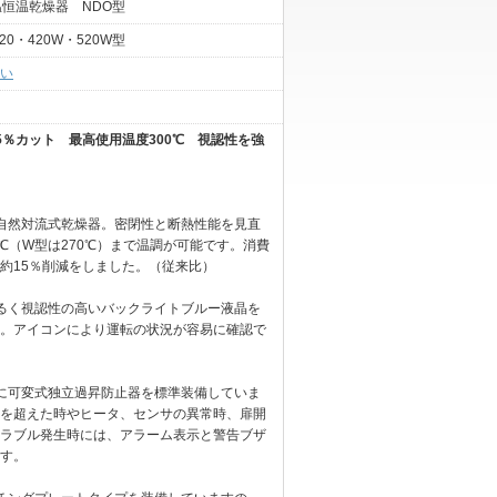
温恒温乾燥器 NDO型
520・420W・520W型
い
5％カット 最高使用温度300℃ 視認性を強
自然対流式乾燥器。密閉性と断熱性能を見直
0℃（W型は270℃）まで温調が可能です。消費
約15％削減をしました。（従来比）
るく視認性の高いバックライトブルー液晶を
。アイコンにより運転の状況が容易に確認で
に可変式独立過昇防止器を標準装備していま
を超えた時やヒータ、センサの異常時、扉開
ラブル発生時には、アラーム表示と警告ブザ
す。