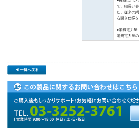
●棚板はパン
で、細長い容
た、従来の網
右開き仕様を
●消費電力量
消費電力量の比
◀ 一覧へ戻る