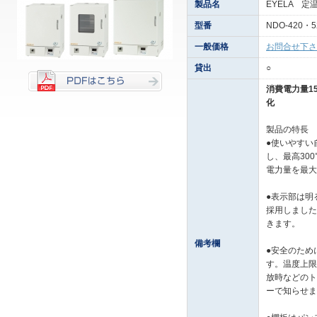
製品名
EYELA 定
型番
NDO-420・
一般価格
お問合せ下さ
貸出
○
消費電力量1
化
製品の特長
●使いやすい
し、最高30
電力量を最大
●表示部は明
採用しました
きます。
備考欄
●安全のため
す。温度上限
放時などのト
ーで知らせま