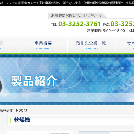
のph計・チノーの熱画像カメラや実験機器の製作・販売なら東京・神田の理化学機器の専門商社、東洋
恒温乾燥器 NDO型
乾燥機