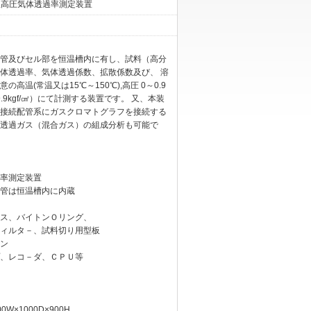
 高温高圧気体透過率測定装置
管及びセル部を恒温槽内に有し、試料（高分
体透過率、気体透過係数、拡散係数及び、 溶
の高温(常温又は15℃～150℃),高圧 0～0.9
～9.9kgf/㎠）にて計測する装置です。 又、本装
接続配管系にガスクロマトグラフを接続する
透過ガス（混合ガス）の組成分析も可能で
率測定装置
管は恒温槽内に内蔵
ス、バイトンＯリング、
ィルタ－、試料切り用型板
ン
、レコ－ダ、ＣＰＵ等
W×1000D×900H