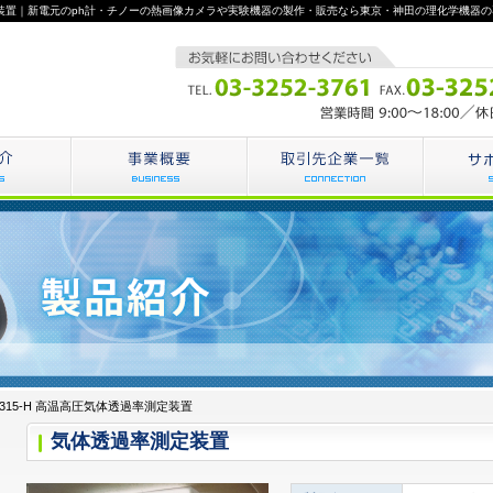
率測定装置｜新電元のph計・チノーの熱画像カメラや実験機器の製作・販売なら東京・神田の理化学機器
-315-H 高温高圧気体透過率測定装置
気体透過率測定装置