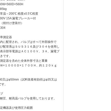
W×560D×560H
5kg
～200℃ 精度±0.5℃程度
0V 15A 漏電ブレーカー付
（焼付け塗装付）
304
率測定器
内に配管され、バルブはすべて外部操作で
び配管系はＳＵＳ３１６及び３０４を使用し
表示部等電源はＡＣ１００Ｖ、３Ａ、漏電ブ
きです。
測定器を含めた全体外形寸法と重量
Ｗ×１０００Ｄ×１７００Ｈ、約１２０ｋｇ
0又はφ50mm（試料装着有効径はφ35又は
です。
ブ
耐圧、耐高温バルブを使用しております。
定機器及び使用圧力範囲