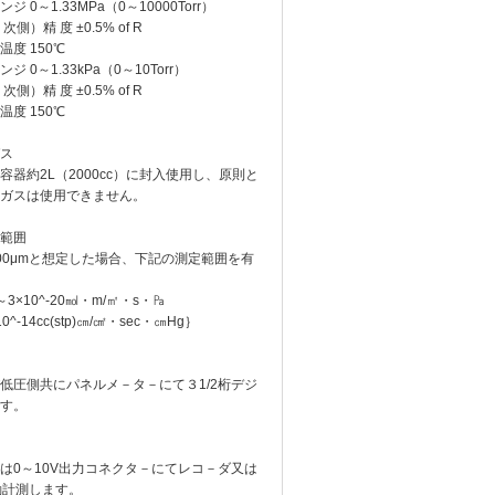
0～1.33MPa（0～10000Torr）
 度 ±0.5% of R
150℃
0～1.33kPa（0～10Torr）
 度 ±0.5% of R
150℃
ス
器約2L（2000cc）に封入使用し、原則と
ガスは使用できません。
範囲
0μmと想定した場合、下記の測定範囲を有
～3×10^-20㏖・m/㎡・s・㎩
^-14cc(stp)㎝/㎠・sec・㎝Hg｝
圧側共にパネルメ－タ－にて３1/2桁デジ
す。
0～10V出力コネクタ－にてレコ－ダ又は
動計測します。