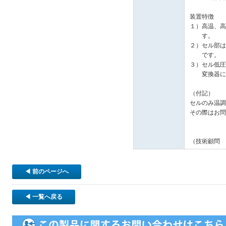
装置特徴
１）高温、高
す。
２）セル部は
です。
３）セル低圧
変換器に負
（付記）
セルのみ温調
その際はお問
（技術顧問 
◀ 前のページへ
◀ 一覧へ戻る