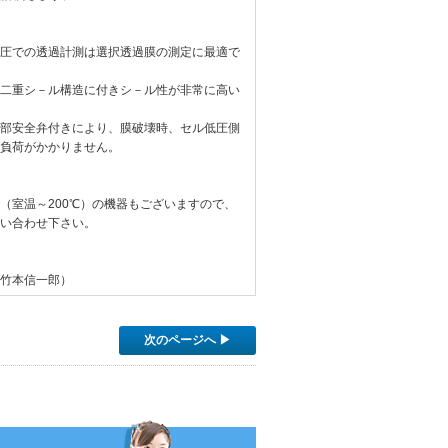
圧での透過計測は選択透過膜の測定に最適で
二重シ－ル構造に付きシ－ル性が非常に高い
部安全弁付きにより、膜破壊時、セル低圧側
荷がかかりません。
（室温～200℃）の機器もございますので、
い合わせ下さい。
竹本信一郎）
次のページへ ▶