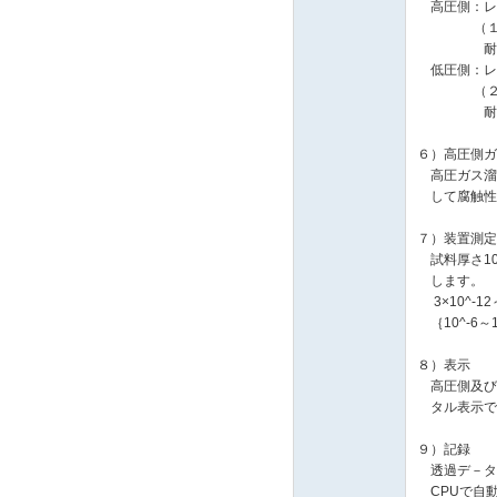
高圧側：レンジ 
（１次側）精
耐温度 
低圧側：レンジ 
（２次側）精
耐温度 
６）高圧側ガ
高圧ガス溜容
して腐触性
７）装置測定
試料厚さ10
します。
3×10^-12
｛10^-6～10
８）表示
高圧側及び低
タル表示で
９）記録
透過デ－タは
CPUで自