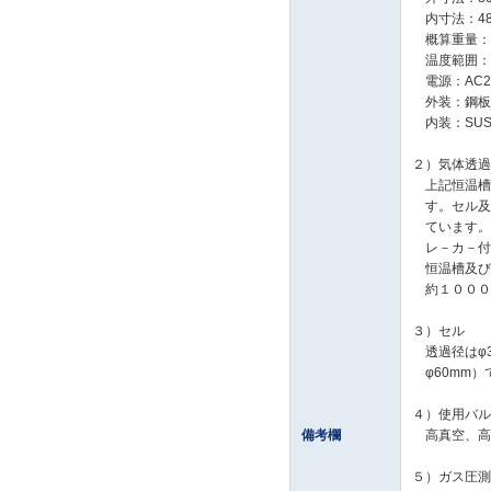
内寸法：480
概算重量：8
温度範囲：常温
電源：AC20
外装：鋼板
内装：SUS
２）気体透過
上記恒温槽
す。セル及
ています。
レ－カ－付
恒温槽及び
約１０００
３）セル
透過径はφ3
φ60mm）
４）使用バル
備考欄
高真空、高
５）ガス圧測