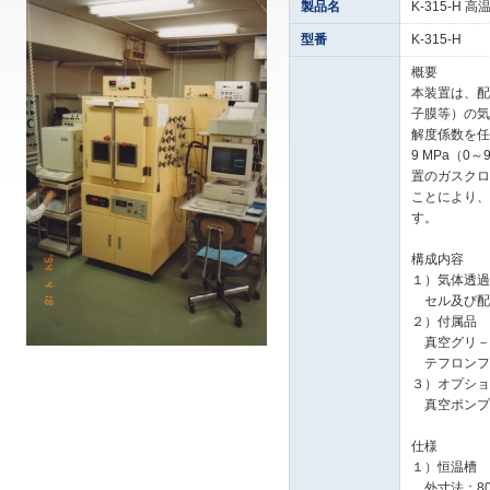
製品名
K-315-H
型番
K-315-H
概要
本装置は、配
子膜等）の気
解度係数を任意
9 MPa（0
置のガスクロ
ことにより、
す。
構成内容
１）気体透過
セル及び配
２）付属品
真空グリ－
テフロンフ
３）オプショ
真空ポンプ
仕様
１）恒温槽
外寸法：800